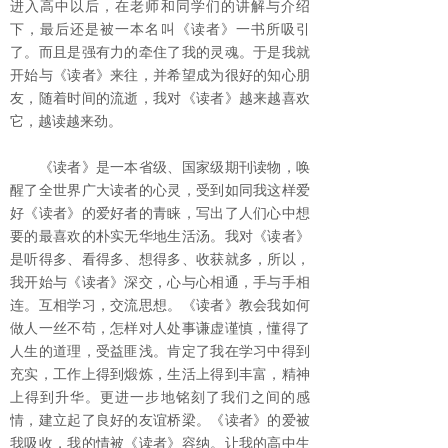
进入高中以后，在老师和同学们的讲解与介绍
下，最后还是被一本名叫《读者》一书所吸引
了。而且是强有力的牵住了我的灵魂。于是我就
开始与《读者》来往，并希望成为很好的知心朋
友，随着时间的流逝，我对《读者》越来越喜欢
它，越读越来劲。
《读者》是一本省级、国家级期刊读物，唤
醒了全世界广大读者的心灵，受到如同我这样爱
好《读者》的爱好者的青睐，写出了人们心中想
要的最喜欢的朴实无华地生活汤。我对《读者》
是听得多、看得多、想得多、收获就多，所以，
我开始与《读者》深交，心与心相通，手与手相
连。互相学习，交流思想。《读者》教会我如何
做人一丝不苟，怎样对人处事谦虚谨慎，懂得了
人生的道理，受益匪浅。肯定了我在学习中得到
充实，工作上得到煅炼，生活上得到丰富，精神
上得到升华。更进一步地铭刻了我们之间的感
情，建立起了良好的友谊桥梁。《读者》的爱被
我吸收，我的情被《读者》容纳。让我的高中生