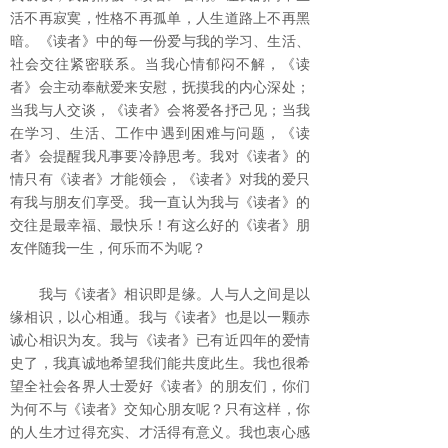
活不再寂寞，性格不再孤单，人生道路上不再黑
暗。《读者》中的每一份爱与我的学习、生活、
社会交往紧密联系。当我心情郁闷不解，《读
者》会主动奉献爱来安慰，抚摸我的内心深处；
当我与人交谈，《读者》会将爱各抒己见；当我
在学习、生活、工作中遇到困难与问题，《读
者》会提醒我凡事要冷静思考。我对《读者》的
情只有《读者》才能领会，《读者》对我的爱只
有我与朋友们享受。我一直认为我与《读者》的
交往是最幸福、最快乐！有这么好的《读者》朋
友伴随我一生，何乐而不为呢？
我与《读者》相识即是缘。人与人之间是以
缘相识，以心相通。我与《读者》也是以一颗赤
诚心相识为友。我与《读者》已有近四年的爱情
史了，我真诚地希望我们能共度此生。我也很希
望全社会各界人士爱好《读者》的朋友们，你们
为何不与《读者》交知心朋友呢？只有这样，你
的人生才过得充实、才活得有意义。我也衷心感