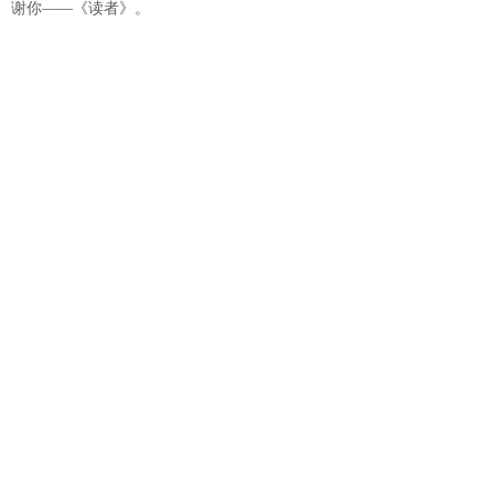
谢你——《读者》。
是你给我带来了快乐与幸福，我将永远伴随
着你……
上一篇：
永远的《读者》
下一篇：
读你的感觉象春天
读是方寸间的行，行是天地间的读。
地址：深圳市福田区槟榔道6号创意保税园2栋B
区三楼310