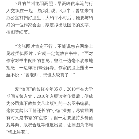
7月的兰州艳阳高照，早高峰的车流与行
人交织在一起，颇为壮观。8点半，曾红来到
办公室打扫好卫生，大约半小时后，她要与约
好的一位作家会面，敲定拟出版图书的文字、
插图等细节。
“这张图片肯定不行，不能说您在网络上
见过类似图片，它就一定能放在书中。”面对
作家对书中配图的意见，曾红一边毫不犹豫地
拒绝，一边详细作出解释。作家的脸上露出一
丝不悦：“曾老师，您也太较真了！”
爱“较真”的曾红今年35岁，2010年在大学
期间光荣入党，2016年入职读者传媒后，便成
为公司旗下敦煌文艺出版社的一名图书编辑。
这位党龄比工龄还长的“小编”深知，尽管插图
有时只是书籍的“点缀”，但一定要坚持从价值
观导向、版权合规等维度出发，让插图为书籍
“锦上添花”。