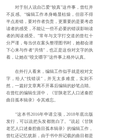
对于别人说自己爱“较真”这件事，曾红并
不反感。“编辑工作本身略显枯燥，但容不得
半点差错，要对作者负责，更重要的是要考虑
读者的感受，不能让一些不必要的错误影响读
者的阅读感受。”常年与文字打交道的曾红十
分严谨，每当伏在案头整理图书时，她都会潜
下心来与作者“共情”，也正是这份对文字的执
着，让她在“咬文嚼字”这件事上格外认真。
在外行人看来，编辑工作似乎就是校对文
字，给人“找错误”，并无太多难度，实则不
然，一篇好文章离不开幕后编辑的妙笔点睛。
在曾红的编辑生涯中，《甘陕老艺人口述秦腔
曲目孤本辑录》令其难忘。
“这本书2016年申请立项，2018年底出版
发行，可以说把头发都熬白了。”说起《甘陕
老艺人口述秦腔曲目孤本辑录》的编辑工作，
曾红还记忆犹新，由于书中所记载的曲目都是