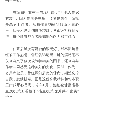
书一等奖。
在编辑行业有一句流行语：“为他人作嫁
衣裳”， 因为作者是主角，读者是观众，编辑
是幕后工作者。从向作者约稿到倾听读者心
声，从美术设计到排版校对，从审读打样到发
行，每个环节都在考验编辑的耐力和责任心。
在幕后虽没有舞台的聚光灯，却不影响曾
红的工作热情。曾红告诉记者，她的满足感不
仅来自文字稿变成装帧精美的图书，还来自与
作者共同感受这种美好的变化。同时，作为一
名共产党员，曾红深知肩负的使命，期望忘掉
自我，默默耕耘。正是这份忘我精神和对本职
工作的尽心尽责，今年6月，曾红被甘肃省委
直属机关工委授予“省直机关优秀共产党员”
称号。
近年来，读者传媒充分发挥“读者”品牌优
势，创新方式营造阅读氛围，培养阅读习惯，