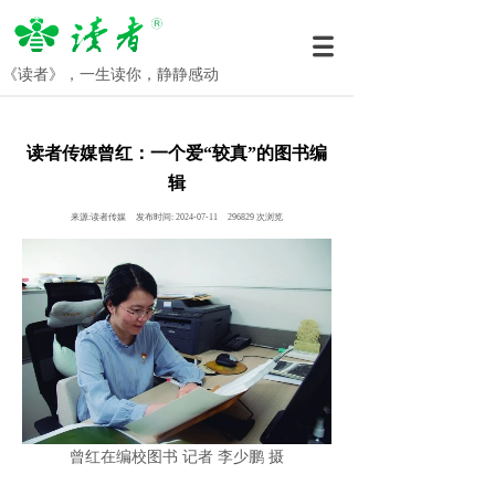
《读者》，一生读你，静静感动
读者传媒曾红：一个爱“较真”的图书编
辑
来源:
读者传媒
发布时间:
2024-07-11
296829
次浏览
曾红在编校图书 记者 李少鹏 摄